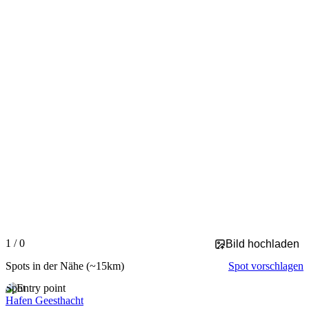
Slide 1 of 0 is displayed
1 / 0
Bild hochladen
Spots in der Nähe
(~15km)
Spot vorschlagen
Spot
Hafen Geesthacht