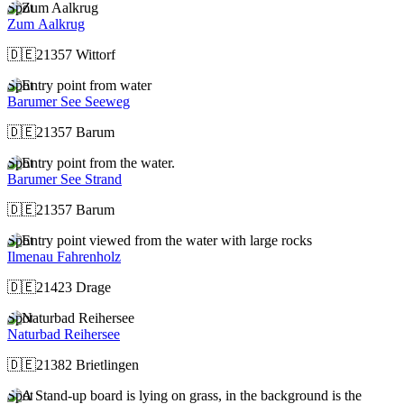
Spot
Zum Aalkrug
🇩🇪
21357 Wittorf
Spot
Barumer See Seeweg
🇩🇪
21357 Barum
Spot
Barumer See Strand
🇩🇪
21357 Barum
Spot
Ilmenau Fahrenholz
🇩🇪
21423 Drage
Spot
Naturbad Reihersee
🇩🇪
21382 Brietlingen
Spot