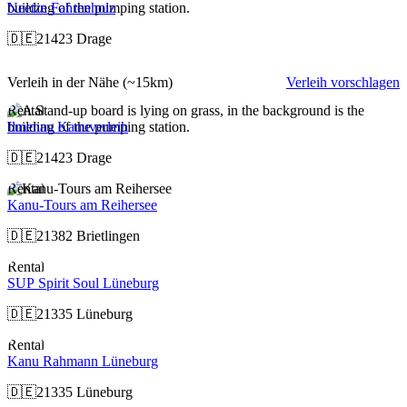
Neetze Fahrenholz
🇩🇪
21423 Drage
Verleih in der Nähe
(~15km)
Verleih vorschlagen
Rental
Ilmenau Kanuverleih
🇩🇪
21423 Drage
Rental
Kanu-Tours am Reihersee
🇩🇪
21382 Brietlingen
Rental
SUP Spirit Soul Lüneburg
🇩🇪
21335 Lüneburg
Rental
Kanu Rahmann Lüneburg
🇩🇪
21335 Lüneburg