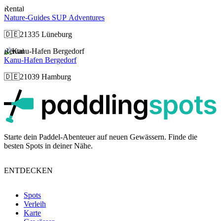
Rental
Nature-Guides SUP Adventures
🇩🇪
21335 Lüneburg
Rental
Kanu-Hafen Bergedorf
🇩🇪
21039 Hamburg
p
Starte dein Paddel-Abenteuer auf neuen Gewässern. Finde die
besten Spots in deiner Nähe.
ENTDECKEN
Spots
Verleih
Karte