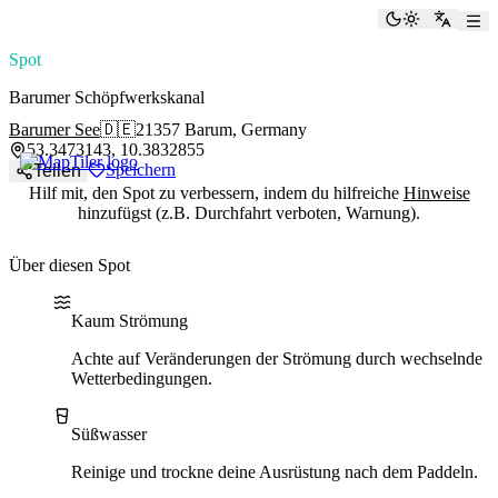
paddlingspots
Dunkelmod
Zu Eng
Spot
Barumer Schöpfwerkskanal
Barumer See
🇩🇪
21357 Barum, Germany
53.3473143, 10.3832855
Speichern
Teilen
Hilf mit, den Spot zu verbessern, indem du hilfreiche
Hinweise
hinzufügst (z.B. Durchfahrt verboten, Warnung).
Über diesen Spot
Water current
Water type
Kaum Strömung
Achte auf Veränderungen der Strömung durch wechselnde
Wetterbedingungen.
Süßwasser
Reinige und trockne deine Ausrüstung nach dem Paddeln.