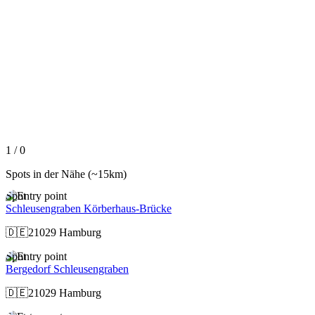
Slide 1 of 0 is displayed
1 / 0
Spots in der Nähe
(~15km)
Spot
Schleusengraben Körberhaus-Brücke
🇩🇪
21029 Hamburg
Spot
Bergedorf Schleusengraben
🇩🇪
21029 Hamburg