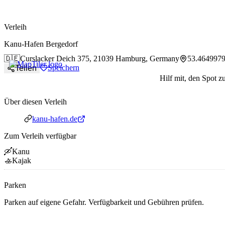
paddlingspots
Verleih
Kanu-Hafen Bergedorf
🇩🇪
Curslacker Deich 375,
21039 Hamburg, Germany
53.4649979
Speichern
Teilen
Hilf mit, den Spot z
Über diesen Verleih
Webseite
kanu-hafen.de
Zum Verleih verfügbar
🛶
Kanu
🚣
Kajak
Parken
Parken auf eigene Gefahr. Verfügbarkeit und Gebühren prüfen.