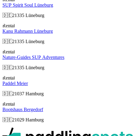
SUP Spirit Soul Lüneburg
🇩🇪
21335 Lüneburg
Rental
Kanu Rahmann Lüneburg
🇩🇪
21335 Lüneburg
Rental
Nature-Guides SUP Adventures
🇩🇪
21335 Lüneburg
Rental
Paddel Meier
🇩🇪
21037 Hamburg
Rental
Bootshaus Bergedorf
🇩🇪
21029 Hamburg
p