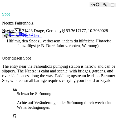
paddlingspots
Dunkelmod
Zu Eng
Spot
Neetze Fahrenholz
Neetze
🇩🇪
21423 Drage, Germany
53.3617177, 10.3069028
Speichern
Teilen
Hilf mit, den Spot zu verbessern, indem du hilfreiche
Hinweise
hinzufügst (z.B. Durchfahrt verboten, Warnung).
Über diesen Spot
The entry near the Fahrenholz pumping station is narrow and can be
slippery. The Neetze is calm and scenic, with bridges, gardens, and
riverside houses along the way. Paddling upstream leads to Barumer
See, where a small barrage requires carrying your board or kayak.
Water current
Water type
Schwache Strömung
Achte auf Veränderungen der Strömung durch wechselnde
Wetterbedingungen.