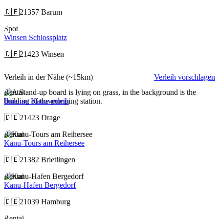
🇩🇪
21357 Barum
Spot
Winsen Schlossplatz
🇩🇪
21423 Winsen
Verleih in der Nähe
(~15km)
Verleih vorschlagen
Rental
Ilmenau Kanuverleih
🇩🇪
21423 Drage
Rental
Kanu-Tours am Reihersee
🇩🇪
21382 Brietlingen
Rental
Kanu-Hafen Bergedorf
🇩🇪
21039 Hamburg
Rental