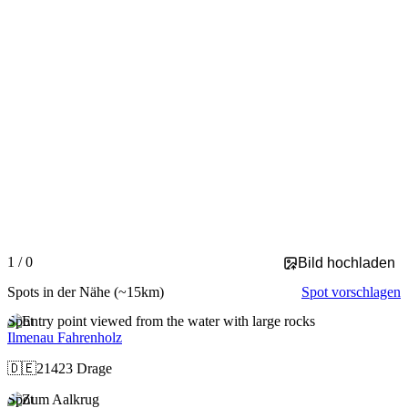
Slide 1 of 0 is displayed
1 / 0
Bild hochladen
Spots in der Nähe
(~15km)
Spot vorschlagen
Spot
Ilmenau Fahrenholz
🇩🇪
21423 Drage
Spot