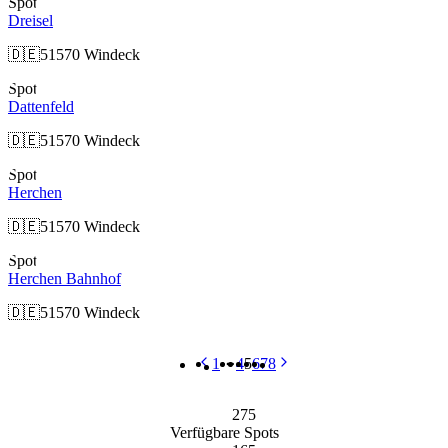
Spot
Dreisel
🇩🇪
51570 Windeck
Spot
Dattenfeld
🇩🇪
51570 Windeck
Spot
Herchen
🇩🇪
51570 Windeck
Spot
Herchen Bahnhof
🇩🇪
51570 Windeck
1
4
5
6
7
8
Previous
Next
More pages
275
Verfügbare Spots