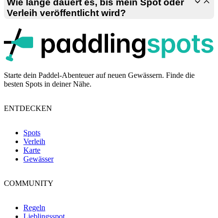
unserer Prüfung wird er veröffentlicht.
Wie lange dauert es, bis mein Spot oder
Verleih veröffentlicht wird?
p
Die Prüfzeiten können variieren. Wenn du einen genauen Standort
angibst und weitere Details zum Spot oder Verleih mitteilst, wird
deine Einreichung schneller veröffentlicht.
Starte dein Paddel-Abenteuer auf neuen Gewässern. Finde die
besten Spots in deiner Nähe.
ENTDECKEN
Spots
Verleih
Karte
Gewässer
COMMUNITY
Regeln
Lieblingsspot