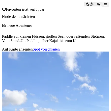
paddlingspots
Dunkelmod
Zu Eng
Favoriten jetzt verfügbar
Finde deine nächsten
Paddel-Spots
für neue Abenteuer
Paddle auf kleinen Flüssen, großen Seen oder reißenden Strömen.
Vom Stand-Up Paddling über Kajak bis zum Kanu.
Auf Karte anzeigen
Spot vorschlagen