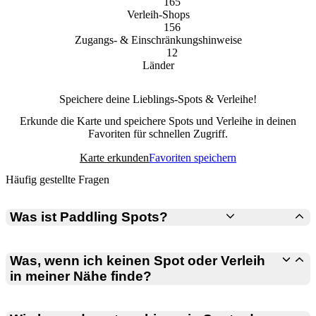
165
Verleih-Shops
156
Zugangs- & Einschränkungshinweise
12
Länder
Speichere deine Lieblings-Spots & Verleihe!
Erkunde die Karte und speichere Spots und Verleihe in deinen
Favoriten für schnellen Zugriff.
Karte erkunden
Favoriten speichern
Häufig gestellte Fragen
Was ist Paddling Spots?
Paddling Spots hilft dir, Paddel-Spots zu entdecken, Verleihe zu
finden und Orte auf unserer Karte zu erkunden. Egal ob Kajak,
Was, wenn ich keinen Spot oder Verleih
Kanu oder Stand-Up Paddling — finde neue Spots und Verleihe für
in meiner Nähe finde?
dein nächstes Abenteuer.
Du kannst einen neuen Spot oder einen Verleih hinzufügen. Nach