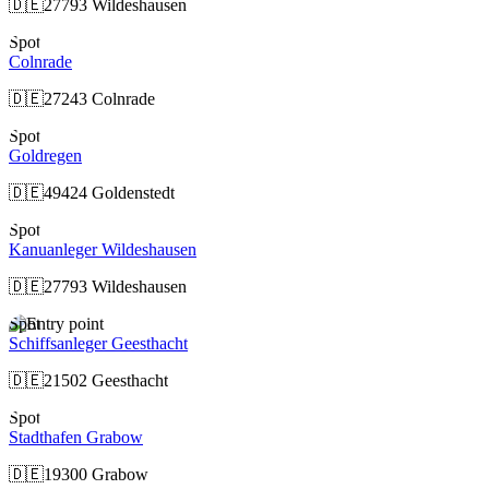
🇩🇪
27793 Wildeshausen
Spot
Colnrade
🇩🇪
27243 Colnrade
Spot
Goldregen
🇩🇪
49424 Goldenstedt
Spot
Kanuanleger Wildeshausen
🇩🇪
27793 Wildeshausen
Spot
Schiffsanleger Geesthacht
🇩🇪
21502 Geesthacht
Spot
Stadthafen Grabow
🇩🇪
19300 Grabow