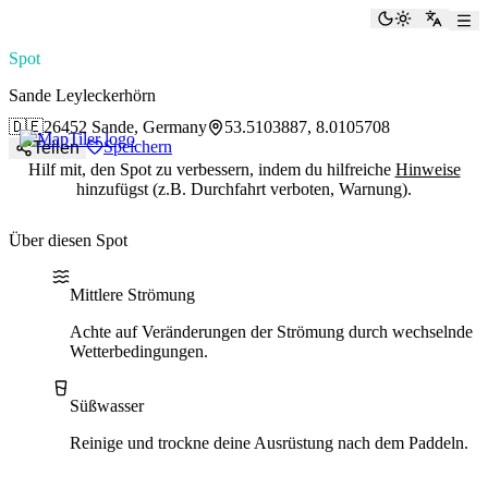
paddlingspots
Dunkelmod
Zu Eng
Spot
Sande Leyleckerhörn
🇩🇪
26452 Sande, Germany
53.5103887, 8.0105708
Speichern
Teilen
Hilf mit, den Spot zu verbessern, indem du hilfreiche
Hinweise
hinzufügst (z.B. Durchfahrt verboten, Warnung).
Über diesen Spot
Water current
Water type
Mittlere Strömung
Achte auf Veränderungen der Strömung durch wechselnde
Wetterbedingungen.
Süßwasser
Reinige und trockne deine Ausrüstung nach dem Paddeln.