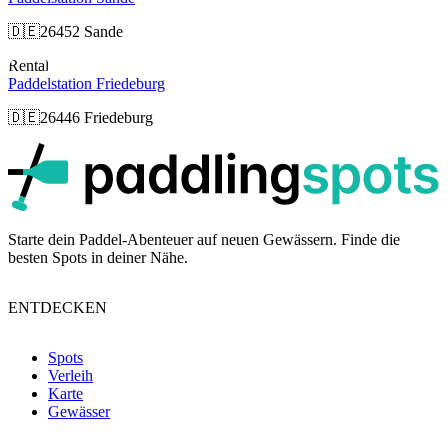
🇩🇪
26452 Sande
Rental
Paddelstation Friedeburg
🇩🇪
26446 Friedeburg
p
Starte dein Paddel-Abenteuer auf neuen Gewässern. Finde die
besten Spots in deiner Nähe.
ENTDECKEN
Spots
Verleih
Karte
Gewässer