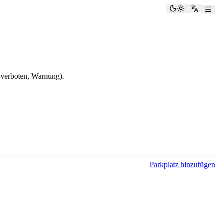
Dunkelmod
Zu Eng
 verboten, Warnung).
Parkplatz hinzufügen