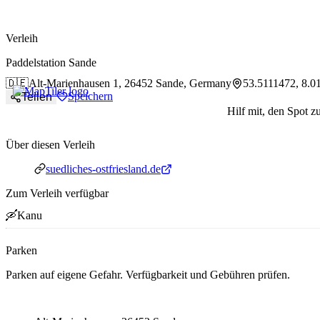
paddlingspots
Verleih
Paddelstation Sande
🇩🇪
Alt-Marienhausen 1,
26452 Sande, Germany
53.5111472, 8.0
Speichern
Teilen
Hilf mit, den Spot z
Über diesen Verleih
Webseite
suedliches-ostfriesland.de
Zum Verleih verfügbar
🛶
Kanu
Parken
Parken auf eigene Gefahr. Verfügbarkeit und Gebühren prüfen.
Parking address and navigation