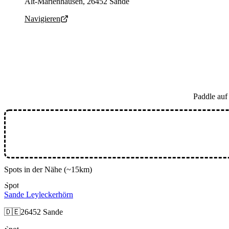
Alt-Marienhausen, 26452 Sande
Navigieren
Paddle au
Spots in der Nähe
(~15km)
Spot
Sande Leyleckerhörn
🇩🇪
26452 Sande