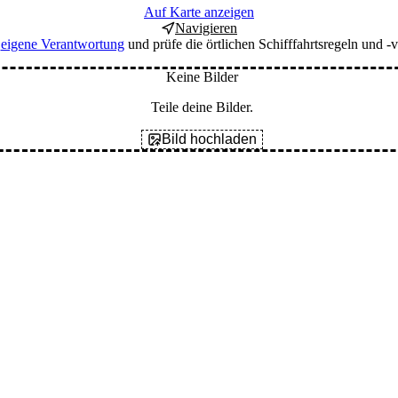
Auf Karte anzeigen
Navigieren
f
eigene Verantwortung
und prüfe die örtlichen Schifffahrtsregeln und -v
Keine Bilder
Teile deine Bilder.
Bild hochladen