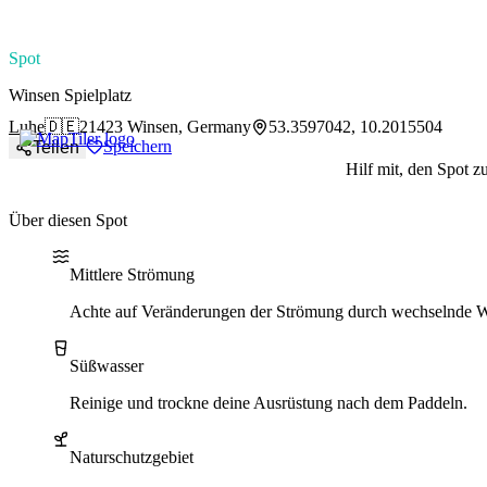
paddlingspots
Spot
Winsen Spielplatz
Luhe
🇩🇪
21423 Winsen, Germany
53.3597042, 10.2015504
Speichern
Teilen
Hilf mit, den Spot z
Über diesen Spot
Water current
Water type
Naturschutzgebiet
Mittlere Strömung
Achte auf Veränderungen der Strömung durch wechselnde W
Süßwasser
Reinige und trockne deine Ausrüstung nach dem Paddeln.
Naturschutzgebiet