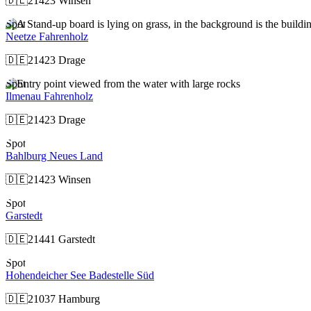
🇩🇪
21423 Winsen
Spot
Neetze Fahrenholz
🇩🇪
21423 Drage
Spot
Ilmenau Fahrenholz
🇩🇪
21423 Drage
Spot
Bahlburg Neues Land
🇩🇪
21423 Winsen
Spot
Garstedt
🇩🇪
21441 Garstedt
Spot
Hohendeicher See Badestelle Süd
🇩🇪
21037 Hamburg