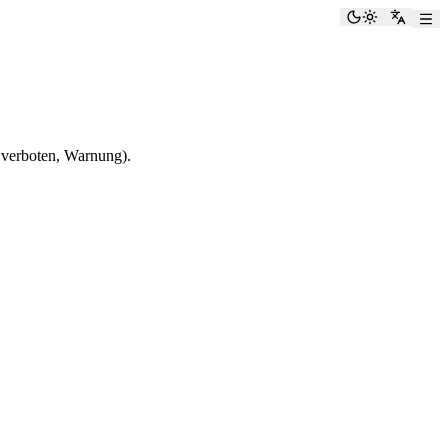
Dunkelmod
Zu Eng
 verboten, Warnung).