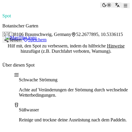
paddlingspots
Dunkelmod
Zu Eng
Spot
Botanischer Garten
🇩🇪
38106 Braunschweig, Germany
52.2677895, 10.5336115
Speichern
Teilen
Hilf mit, den Spot zu verbessern, indem du hilfreiche
Hinweise
hinzufügst (z.B. Durchfahrt verboten, Warnung).
Über diesen Spot
Water current
Water type
Schwache Strömung
Achte auf Veränderungen der Strömung durch wechselnde
Wetterbedingungen.
Süßwasser
Reinige und trockne deine Ausrüstung nach dem Paddeln.