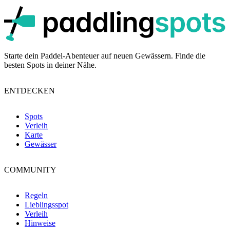
p
Starte dein Paddel-Abenteuer auf neuen Gewässern. Finde die
besten Spots in deiner Nähe.
ENTDECKEN
Spots
Verleih
Karte
Gewässer
COMMUNITY
Regeln
Lieblingsspot
Verleih
Hinweise