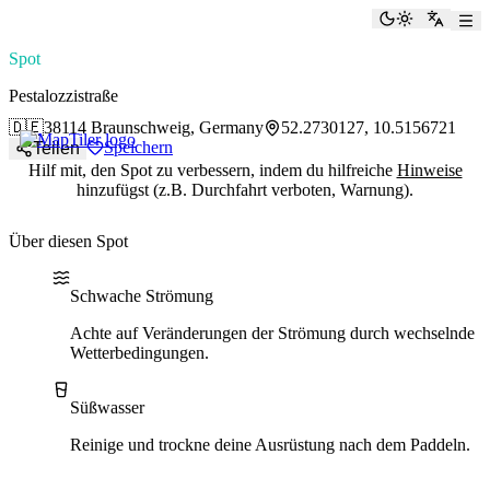
paddlingspots
Dunkelmod
Zu Eng
Spot
Pestalozzistraße
🇩🇪
38114 Braunschweig, Germany
52.2730127, 10.5156721
Speichern
Teilen
Hilf mit, den Spot zu verbessern, indem du hilfreiche
Hinweise
hinzufügst (z.B. Durchfahrt verboten, Warnung).
Über diesen Spot
Water current
Water type
Schwache Strömung
Achte auf Veränderungen der Strömung durch wechselnde
Wetterbedingungen.
Süßwasser
Reinige und trockne deine Ausrüstung nach dem Paddeln.