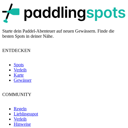
p
Starte dein Paddel-Abenteuer auf neuen Gewässern. Finde die
besten Spots in deiner Nähe.
ENTDECKEN
Spots
Verleih
Karte
Gewässer
COMMUNITY
Regeln
Lieblingsspot
Verleih
Hinweise