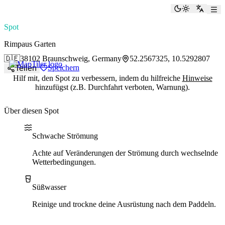
paddlingspots
Dunkelmod
Zu Eng
Spot
Rimpaus Garten
🇩🇪
38102 Braunschweig, Germany
52.2567325, 10.5292807
Speichern
Teilen
Hilf mit, den Spot zu verbessern, indem du hilfreiche
Hinweise
hinzufügst (z.B. Durchfahrt verboten, Warnung).
Über diesen Spot
Water current
Water type
Schwache Strömung
Achte auf Veränderungen der Strömung durch wechselnde
Wetterbedingungen.
Süßwasser
Reinige und trockne deine Ausrüstung nach dem Paddeln.