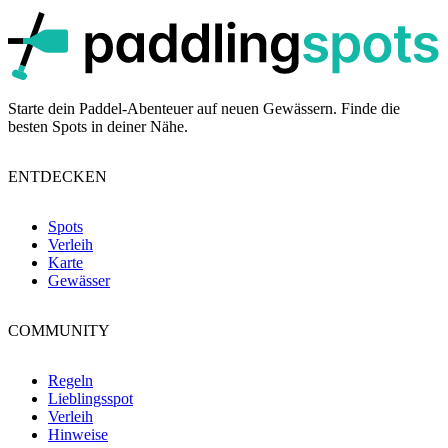
p
Starte dein Paddel-Abenteuer auf neuen Gewässern. Finde die
besten Spots in deiner Nähe.
ENTDECKEN
Spots
Verleih
Karte
Gewässer
COMMUNITY
Regeln
Lieblingsspot
Verleih
Hinweise