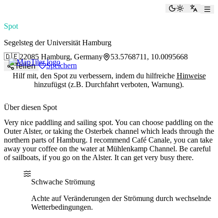
paddlingspots
Dunkelmod
Zu Eng
Spot
Segelsteg der Universität Hamburg
🇩🇪
22085 Hamburg, Germany
53.5768711, 10.0095668
Speichern
Teilen
Hilf mit, den Spot zu verbessern, indem du hilfreiche
Hinweise
hinzufügst (z.B. Durchfahrt verboten, Warnung).
Über diesen Spot
Very nice paddling and sailing spot. You can choose paddling on the
Outer Alster, or taking the Osterbek channel which leads through the
northern parts of Hamburg. I recommend Café Canale, you can take
away your coffee on the water at Mühlenkamp Channel. Be careful
of sailboats, if you go on the Alster. It can get very busy there.
Water current
Water type
Schwache Strömung
Achte auf Veränderungen der Strömung durch wechselnde
Wetterbedingungen.