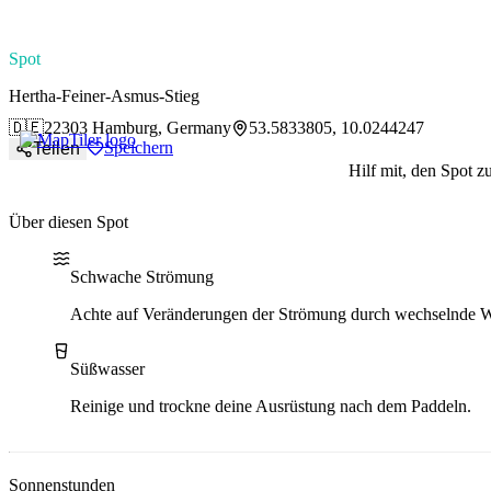
paddlingspots
Spot
Hertha-Feiner-Asmus-Stieg
🇩🇪
22303 Hamburg, Germany
53.5833805, 10.0244247
Speichern
Teilen
Hilf mit, den Spot z
Über diesen Spot
Water current
Water type
Schwache Strömung
Achte auf Veränderungen der Strömung durch wechselnde W
Süßwasser
Reinige und trockne deine Ausrüstung nach dem Paddeln.
Sonnenstunden