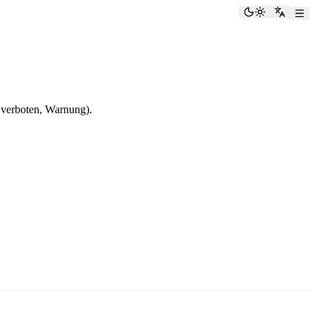
Dunkelmod
Zu Eng
 verboten, Warnung).