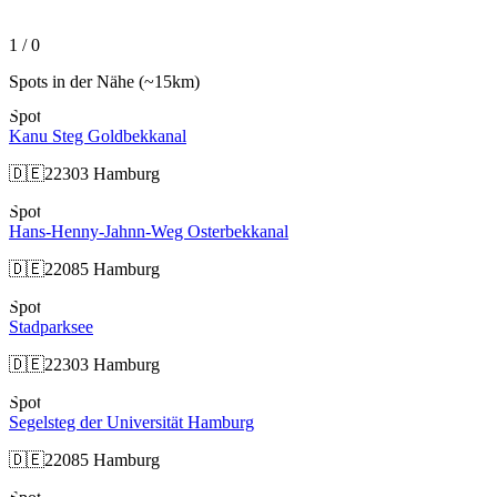
Slide 1 of 0 is displayed
1 / 0
Spots in der Nähe
(~15km)
Spot
Kanu Steg Goldbekkanal
🇩🇪
22303 Hamburg
Spot
Hans-Henny-Jahnn-Weg Osterbekkanal
🇩🇪
22085 Hamburg
Spot
Stadparksee
🇩🇪
22303 Hamburg
Spot
Segelsteg der Universität Hamburg
🇩🇪
22085 Hamburg