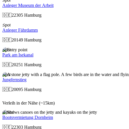
Spot
Anleger Museum der Arbeit
🇩🇪
22305 Hamburg
Spot
Anleger Fährdamm
🇩🇪
20149 Hamburg
Spot
Park am Isekanal
🇩🇪
20251 Hamburg
Spot
Jungfernstieg
🇩🇪
20095 Hamburg
Verleih in der Nähe
(~15km)
Rental
Bootsvermietung Dornheim
🇩🇪
22303 Hamburg