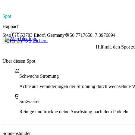
paddlingspots
Spot
Happach
Sieg
🇩🇪
53783 Eitorf, Germany
50.7717658, 7.3976894
Speichern
Teilen
Hilf mit, den Spot z
Über diesen Spot
Water current
Water type
Schwache Strömung
Achte auf Veränderungen der Strömung durch wechselnde W
Süßwasser
Reinige und trockne deine Ausrüstung nach dem Paddeln.
Sonnenstunden