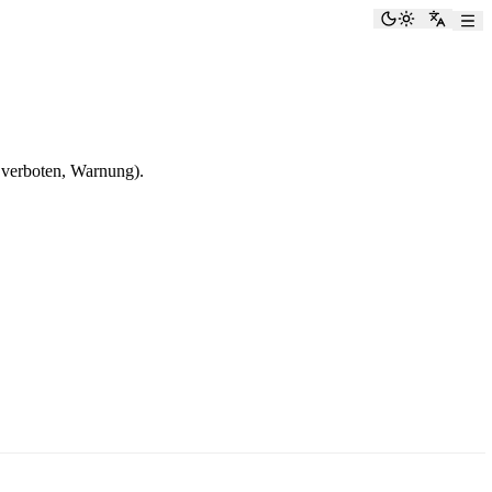
Dunkelmod
Zu Eng
 verboten, Warnung).