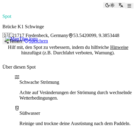
paddlingspots
Dunkelmod
Zu Eng
Spot
Brücke K1 Schwinge
🇩🇪
21717 Fredenbeck, Germany
53.5420099, 9.3853448
Speichern
Teilen
Hilf mit, den Spot zu verbessern, indem du hilfreiche
Hinweise
hinzufügst (z.B. Durchfahrt verboten, Warnung).
Über diesen Spot
Water current
Water type
Schwache Strömung
Achte auf Veränderungen der Strömung durch wechselnde
Wetterbedingungen.
Süßwasser
Reinige und trockne deine Ausrüstung nach dem Paddeln.