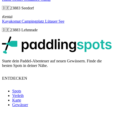
🇩🇪
23883 Seedorf
Rental
Kayakomat Campingplatz Lütauer See
🇩🇪
23883 Lehmrade
p
Starte dein Paddel-Abenteuer auf neuen Gewässern. Finde die
besten Spots in deiner Nähe.
ENTDECKEN
Spots
Verleih
Karte
Gewässer