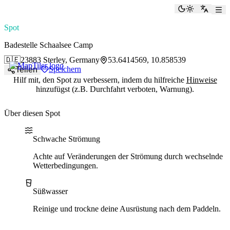
paddlingspots
Dunkelmod
Zu Eng
Spot
Badestelle Schaalsee Camp
🇩🇪
23883 Sterley, Germany
53.6414569, 10.858539
Speichern
Teilen
Hilf mit, den Spot zu verbessern, indem du hilfreiche
Hinweise
hinzufügst (z.B. Durchfahrt verboten, Warnung).
Über diesen Spot
Water current
Water type
Schwache Strömung
Achte auf Veränderungen der Strömung durch wechselnde
Wetterbedingungen.
Süßwasser
Reinige und trockne deine Ausrüstung nach dem Paddeln.