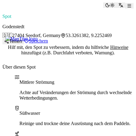
paddlingspots
Dunkelmod
Zu Eng
Spot
Godenstedt
🇩🇪
27404 Seedorf, Germany
53.3261382, 9.2252469
Speichern
Teilen
Hilf mit, den Spot zu verbessern, indem du hilfreiche
Hinweise
hinzufügst (z.B. Durchfahrt verboten, Warnung).
Über diesen Spot
Water current
Water type
Naturschutzgebiet
Mittlere Strömung
Achte auf Veränderungen der Strömung durch wechselnde
Wetterbedingungen.
Süßwasser
Reinige und trockne deine Ausrüstung nach dem Paddeln.