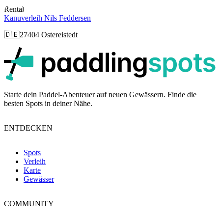
Rental
Kanuverleih Nils Feddersen
🇩🇪
27404 Ostereistedt
p
Starte dein Paddel-Abenteuer auf neuen Gewässern. Finde die
besten Spots in deiner Nähe.
ENTDECKEN
Spots
Verleih
Karte
Gewässer
COMMUNITY