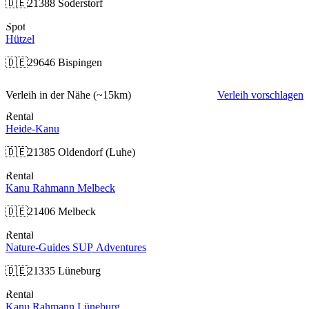
🇩🇪
21388 Soderstorf
Spot
Hützel
🇩🇪
29646 Bispingen
Verleih in der Nähe
(~15km)
Verleih vorschlagen
Rental
Heide-Kanu
🇩🇪
21385 Oldendorf (Luhe)
Rental
Kanu Rahmann Melbeck
🇩🇪
21406 Melbeck
Rental
Nature-Guides SUP Adventures
🇩🇪
21335 Lüneburg
Rental
Kanu Rahmann Lüneburg