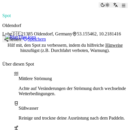
paddlingspots
Dunkelmod
Zu Eng
Spot
Oldendorf
Luhe
🇩🇪
21385 Oldendorf, Germany
53.155462, 10.2181416
Speichern
Teilen
Hilf mit, den Spot zu verbessern, indem du hilfreiche
Hinweise
hinzufügst (z.B. Durchfahrt verboten, Warnung).
Über diesen Spot
Water current
Water type
Naturschutzgebiet
Mittlere Strömung
Achte auf Veränderungen der Strömung durch wechselnde
Wetterbedingungen.
Süßwasser
Reinige und trockne deine Ausrüstung nach dem Paddeln.