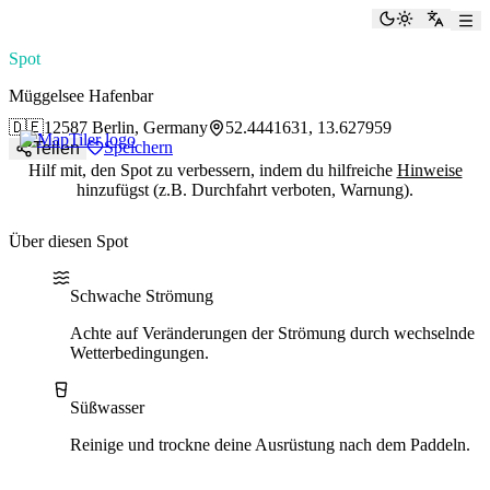
paddlingspots
Dunkelmod
Zu Eng
Spot
Müggelsee Hafenbar
🇩🇪
12587 Berlin, Germany
52.4441631, 13.627959
Speichern
Teilen
Hilf mit, den Spot zu verbessern, indem du hilfreiche
Hinweise
hinzufügst (z.B. Durchfahrt verboten, Warnung).
Über diesen Spot
Water current
Water type
Schwache Strömung
Achte auf Veränderungen der Strömung durch wechselnde
Wetterbedingungen.
Süßwasser
Reinige und trockne deine Ausrüstung nach dem Paddeln.