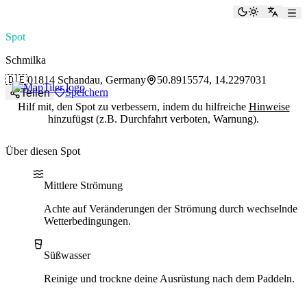
paddlingspots
Dunkelmod
Zu Eng
Spot
Schmilka
🇩🇪
01814 Schandau, Germany
50.8915574, 14.2297031
Speichern
Teilen
Hilf mit, den Spot zu verbessern, indem du hilfreiche
Hinweise
hinzufügst (z.B. Durchfahrt verboten, Warnung).
Über diesen Spot
Water current
Water type
Mittlere Strömung
Achte auf Veränderungen der Strömung durch wechselnde
Wetterbedingungen.
Süßwasser
Reinige und trockne deine Ausrüstung nach dem Paddeln.