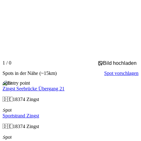
Slide 1 of 0 is displayed
1 / 0
Bild hochladen
Spots in der Nähe
(~15km)
Spot vorschlagen
Spot
Zingst Seebrücke Übergang 21
🇩🇪
18374 Zingst
Spot
Sportstrand Zingst
🇩🇪
18374 Zingst
Spot