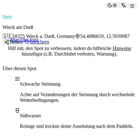
paddlingspots
Dunkelmod
Zu Eng
Spot
Wieck am Darß
🇩🇪
18375 Wieck a. Darß, Germany
54.4086619, 12.5939987
Speichern
Teilen
Hilf mit, den Spot zu verbessern, indem du hilfreiche
Hinweise
hinzufügst (z.B. Durchfahrt verboten, Warnung).
Über diesen Spot
Water current
Water type
Schwache Strömung
Achte auf Veränderungen der Strömung durch wechselnde
Wetterbedingungen.
Süßwasser
Reinige und trockne deine Ausrüstung nach dem Paddeln.