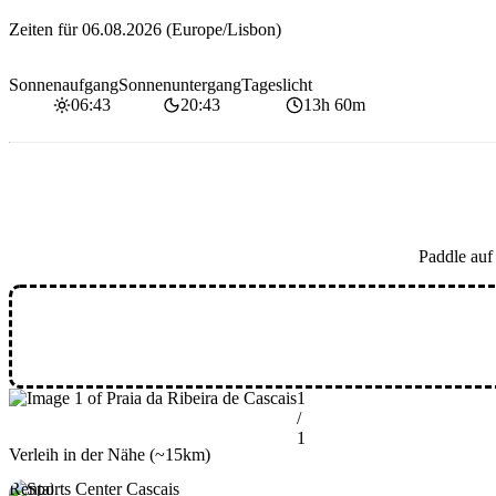
Zeiten für
06.08.2026
(Europe/Lisbon)
Sonnenaufgang
Sonnenuntergang
Tageslicht
06:43
20:43
13h 60m
Paddle au
1
/
1
Verleih in der Nähe
(~15km)
Rental