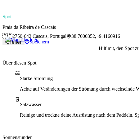
paddlingspots
Spot
Praia da Ribeira de Cascais
🇵🇹
2750-642 Cascais, Portugal
38.7000352, -9.4160916
Speichern
Teilen
Hilf mit, den Spot z
Über diesen Spot
Water current
Water type
Starke Strömung
Achte auf Veränderungen der Strömung durch wechselnde 
Salzwasser
Reinige und trockne deine Ausrüstung nach dem Paddeln.
Sp
Sonnenstunden