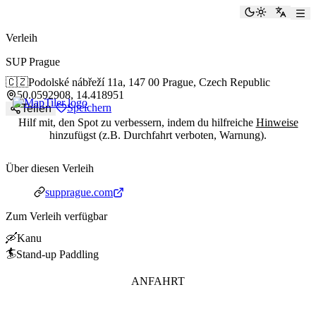
paddlingspots
Dunkelmod
Zu Eng
Verleih
SUP Prague
🇨🇿
Podolské nábřeží 11a,
147 00 Prague, Czech Republic
50.0592908, 14.418951
Speichern
Teilen
Hilf mit, den Spot zu verbessern, indem du hilfreiche
Hinweise
hinzufügst (z.B. Durchfahrt verboten, Warnung).
Über diesen Verleih
Webseite
supprague.com
Zum Verleih verfügbar
🛶
Kanu
🏄
Stand-up Paddling
ANFAHRT