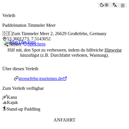
paddlingspots
Dunkelmod
Zu Eng
Verleih
Paddelstation Timmeler Meer
🇩🇪
Zum Timmeler Meer 2,
26629 Großefehn, Germany
53.3601273, 7.5143052
Speichern
Teilen
Hilf mit, den Spot zu verbessern, indem du hilfreiche
Hinweise
hinzufügst (z.B. Durchfahrt verboten, Warnung).
Über diesen Verleih
Webseite
grossefehn-tourismus.de
Zum Verleih verfügbar
🛶
Kanu
🚣
Kajak
🏄
Stand-up Paddling
ANFAHRT