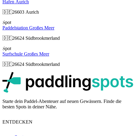
Hafen Aurich
🇩🇪
26603 Aurich
Spot
Paddelstation Großes Meer
🇩🇪
26624 Südbrookmerland
Spot
Surfschule Großes Meer
🇩🇪
26624 Südbrookmerland
p
Starte dein Paddel-Abenteuer auf neuen Gewässern. Finde die
besten Spots in deiner Nähe.
ENTDECKEN