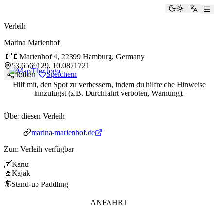
paddlingspots
Dunkelmod
Zu Eng
Verleih
Marina Marienhof
🇩🇪
Marienhof 4,
22399 Hamburg, Germany
53.6569129, 10.0871721
Speichern
Teilen
Hilf mit, den Spot zu verbessern, indem du hilfreiche
Hinweise
hinzufügst (z.B. Durchfahrt verboten, Warnung).
Über diesen Verleih
Webseite
marina-marienhof.de
Zum Verleih verfügbar
🛶
Kanu
🚣
Kajak
🏄
Stand-up Paddling
ANFAHRT