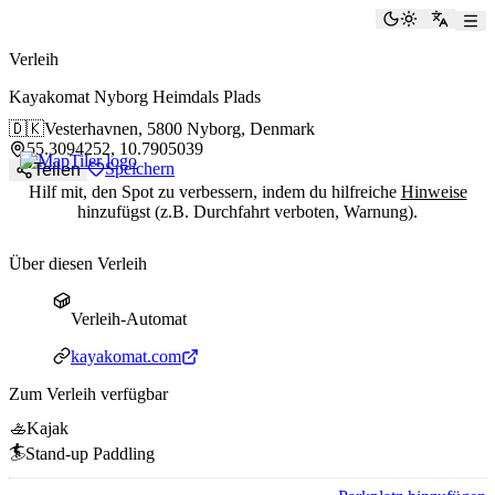
paddlingspots
Dunkelmod
Zu Eng
Verleih
Kayakomat Nyborg Heimdals Plads
🇩🇰
Vesterhavnen,
5800 Nyborg, Denmark
55.3094252, 10.7905039
Speichern
Teilen
Hilf mit, den Spot zu verbessern, indem du hilfreiche
Hinweise
hinzufügst (z.B. Durchfahrt verboten, Warnung).
Über diesen Verleih
Verleih-Automat
Verleih-Automat
Webseite
kayakomat.com
Zum Verleih verfügbar
🚣
Kajak
🏄
Stand-up Paddling